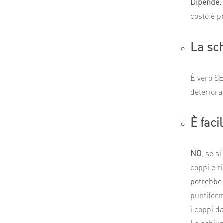
Dipende
:
costo è p
La sch
È vero SE
deterior
È faci
NO
, se s
coppi e r
potrebbe 
puntiform
i coppi d
La schium