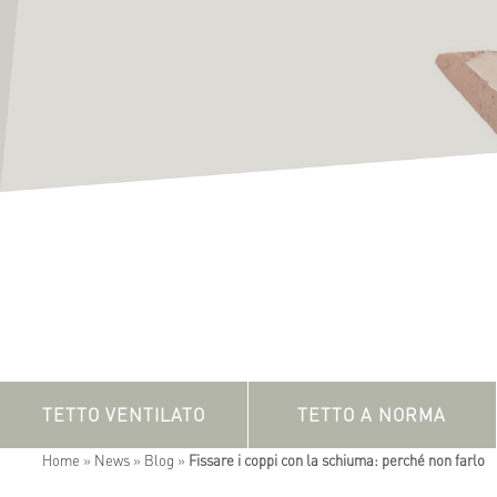
TETTO VENTILATO
TETTO A NORMA
Home
»
News
»
Blog
»
Fissare i coppi con la schiuma: perché non farlo