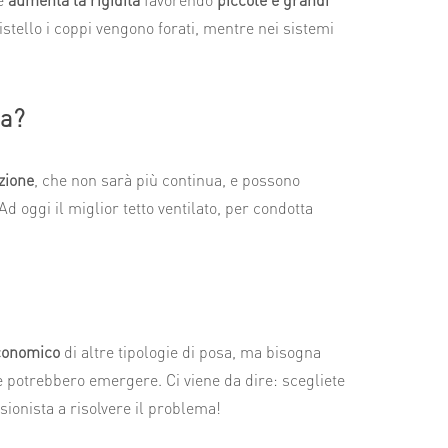
istello i coppi vengono forati, mentre nei sistemi
ma?
azione
, che non sarà più continua, e possono
d oggi il miglior tetto ventilato, per condotta
conomico
di altre tipologie di posa, ma bisogna
 potrebbero emergere. Ci viene da dire: scegliete
ionista a risolvere il problema!