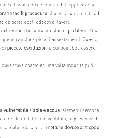
one e fissati entro 5 minuti dall’applicazione
rano facili procedure
che però paragonate ad
ne
da parte degli addetti ai lavori.
è
nel tempo
che si manifestano i
problemi
. Una
propenso anche a piccoli assestamenti. Questo
o di
piccole oscillazioni
a cui potrebbe essere
 dove trova spazio ed una volta indurita può
a vulnerabile
a
sole e acqua
, elementi sempre
solante. In un tetto non ventilato, la presenza di
ne al sole può causare
rotture dovute al troppo
.