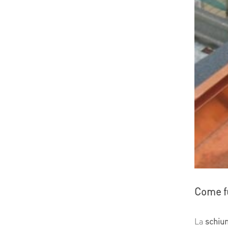
Come fu
La
schiu