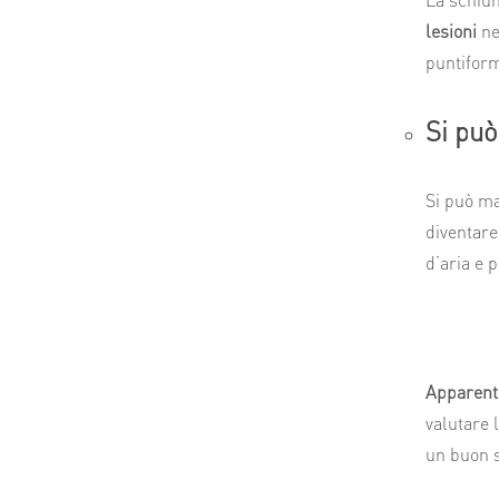
lesioni
ne
puntiform
Si può
Si può ma
diventare
d’aria e 
Apparen
valutare 
un buon s