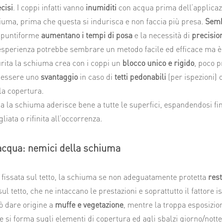
cisi
. I coppi infatti vanno
inumiditi
con acqua prima dell’applicazi
iuma, prima che questa si indurisca e non faccia più presa.
Semb
 puntiforme
aumentano i tempi di posa
e la necessità di
precisio
esperienza potrebbe sembrare un metodo facile ed efficace ma 
urita la schiuma crea con i coppi un
blocco unico e rigido
, poco 
 essere uno
svantaggio
in caso di
tetti pedonabili
(per ispezioni) 
la copertura.
a la schiuma aderisce bene a tutte le superfici, espandendosi fin
liata o rifinita all’occorrenza.
acqua: nemici della schiuma
 fissata sul tetto, la schiuma se non adeguatamente protetta
rest
ul tetto, che ne intaccano le prestazioni e soprattutto il fattore i
 dare origine a
muffe e vegetazione
, mentre la troppa esposizio
 si forma sugli elementi di copertura ed agli sbalzi giorno/notte