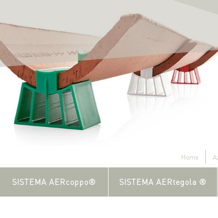
Home
A
SISTEMA AERcoppo®
SISTEMA AERtegola ®