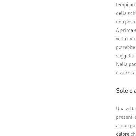
tempi pre
della sch
una posa
A prima 
volta ind
potrebbe
soggetta 
Nella pos
essere tag
Sole e 
Una volta
presenti s
acqua può
calore
che