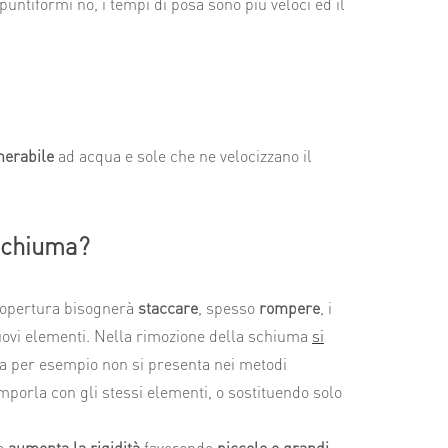
 puntiformi no, i tempi di posa sono più veloci ed il
nerabile
ad acqua e sole che ne velocizzano il
 schiuma?
a copertura bisognerà
staccare
, spesso
rompere
, i
nuovi elementi. Nella rimozione della schiuma
si
a per esempio non si presenta nei metodi
mporla con gli stessi elementi, o sostituendo solo
e
aumenta la rigidità
favorendo
piccole e grandi