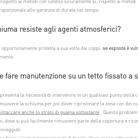
 rispetto ai metodi con listello sicuramente sì; rispetto ai metodi
roporzionale alle garanzie di durata nel tempo.
iuma resiste agli agenti atmosferici?
 opportunamente protetta a sua volta dai coppi,
se esposta è vul
amento.
le fare manutenzione su un tetto fissato a
i presenta la necessità di intervenire in un qualsiasi punto dell
imuovere la schiuma per poi dover ripristinare la zona con dei 
intaccare anche lo strato di guaina sottostante
. Questo problem
i, dove si può facilmente rimuovere parte della copertura e rico
anneggiati.
a fissa i coppi senza necessità di forarli. Vero, ma la schiuma n