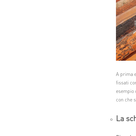
A prima e
fissati c
esempio d
con che s
La sch