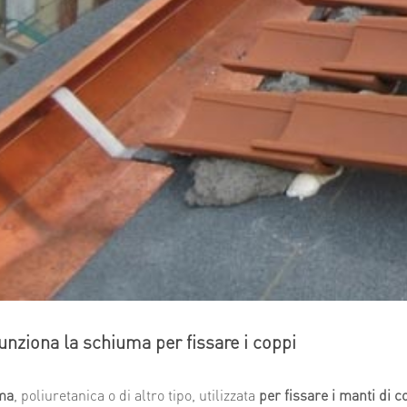
nziona la schiuma per fissare i coppi
ma
, poliuretanica o di altro tipo, utilizzata
per fissare i manti di 