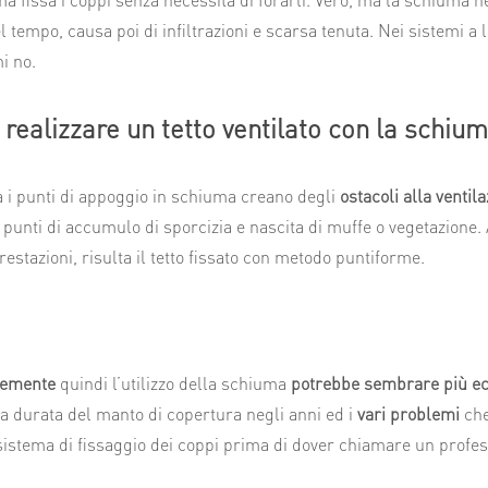
l tempo, causa poi di infiltrazioni e scarsa tenuta. Nei sistemi a l
i no.
 realizzare un tetto ventilato con la schiu
 i punti di appoggio in schiuma creano degli
ostacoli alla ventil
 punti di accumulo di sporcizia e nascita di muffe o vegetazione. A
prestazioni, risulta il tetto fissato con metodo puntiforme.
temente
quindi l’utilizzo della schiuma
potrebbe sembrare più e
la durata del manto di copertura negli anni ed i
vari problemi
che
istema di fissaggio dei coppi prima di dover chiamare un profess