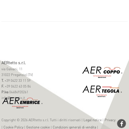
(3)
DCT_ elemento di displuvio
(4)
RCT_ elemento di rompitratta
AERtetto s.r.l.
via Galvani, 11
31022 Preganziol (TV)
T.
+39 0422 33 11 59
F.
+39 0422 63 05 84
P.Iva
04484920261
info
aertetto.it
@
Copyright © 2026 AERtetto s.r.l. Tutti i diritti riservati |
Legal notice
|
Privacy
|
Cookie Policy
|
Gestione cookie
|
Condizioni generali di vendita
|