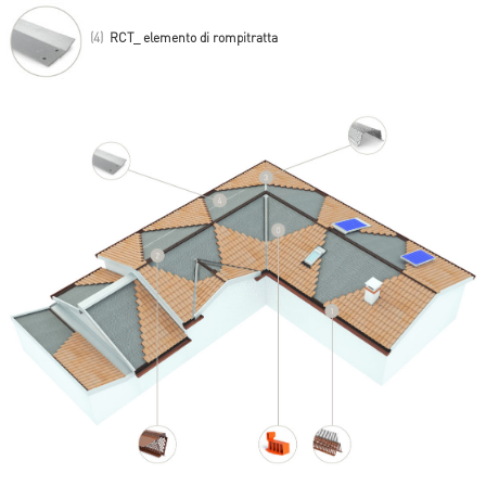
(0)
PT_
Piedino
AERtegola®
(1)
AT_ griglia partenza parapasseri
(2)
BT_ AERcolmo® di ventilazione