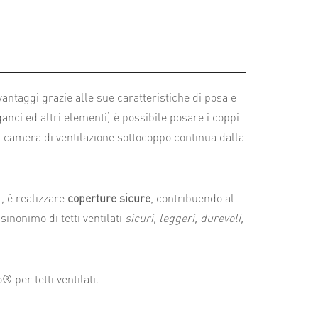
ntaggi grazie alle sue caratteristiche di posa e
 ganci ed altri elementi) è possibile posare i coppi
a camera di ventilazione sottocoppo continua dalla
,
è realizzare
coperture sicure
, contribuendo al
sinonimo di tetti ventilati
sicuri, leggeri, durevoli,
 per tetti ventilati.