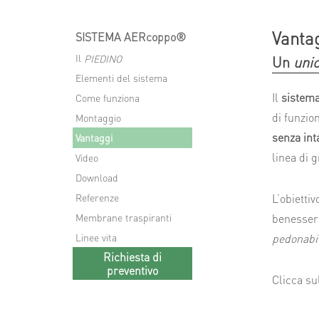
Vanta
SISTEMA AERcoppo®
Il
PIEDINO
Un
uni
Elementi del sistema
Il
sistema 
Come funziona
di funzi
Montaggio
senza int
Vantaggi
linea di 
Video
Download
Referenze
L’obietti
Membrane traspiranti
benessere
Linee vita
pedonabil
Richiesta di
preventivo
Clicca su