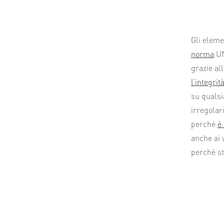
Gli eleme
norma
UN
grazie a
l’integrit
su qualsi
irregolar
perchè
è
anche ai 
perchè st