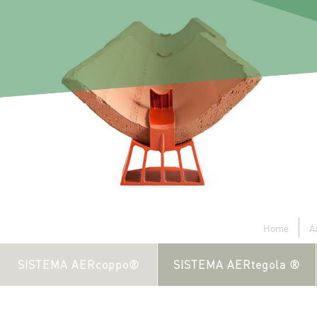
Home
A
SISTEMA AERcoppo®
SISTEMA AERtegola ®