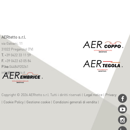
AERtetto s.r.l.
via Galvani, 11
31022 Preganziol (TV)
T.
+39 0422 33 11 59
F.
+39 0422 63 05 84
P.Iva
04484920261
info
aertetto.it
@
Copyright © 2026 AERtetto s.r.l. Tutti i diritti riservati |
Legal notice
|
Privacy
|
Cookie Policy
|
Gestione cookie
|
Condizioni generali di vendita
|