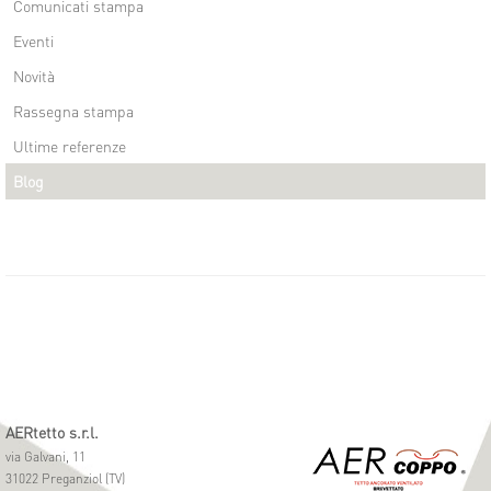
Comunicati stampa
Eventi
Novità
Rassegna stampa
Ultime referenze
Blog
AERtetto s.r.l.
via Galvani, 11
31022 Preganziol (TV)