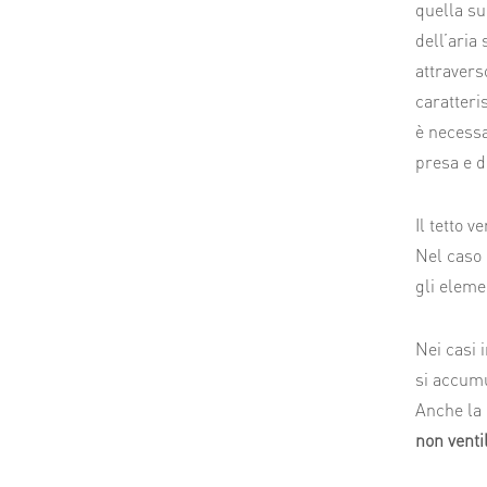
quella su
dell’aria
attravers
caratteri
è necessa
presa e di
Il tetto v
Nel caso 
gli eleme
Nei casi 
si accumu
Anche la 
non venti