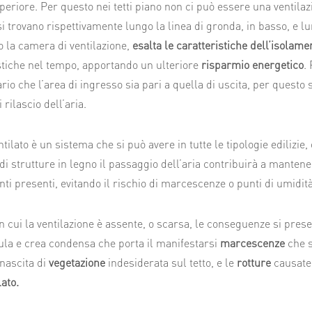
periore. Per questo nei tetti piano non ci può essere una ventilaz
 si trovano rispettivamente lungo la linea di gronda, in basso, e lu
o la camera di ventilazione,
esalta le caratteristiche dell’isolam
stiche nel tempo, apportando un ulteriore
risparmio energetico
.
rio che l’area di ingresso sia pari a quella di uscita, per questo 
 rilascio dell’aria.
entilato è un sistema che si può avere in tutte le tipologie edilizie,
di strutture in legno il passaggio dell’aria contribuirà a mantene
nti presenti, evitando il rischio di marcescenze o punti di umidità
in cui la ventilazione è assente, o scarsa, le conseguenze si pres
la e crea condensa che porta il manifestarsi
marcescenze
che s
nascita di
vegetazione
indesiderata sul tetto, e le
rotture
causate
lato.