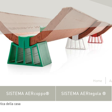
Home
A
SISTEMA AERcoppo®
SISTEMA AERtegola ®
etica della casa