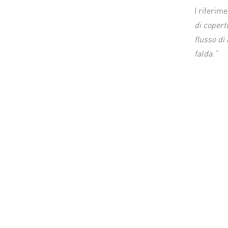
I riferime
di copert
flusso di
falda.”