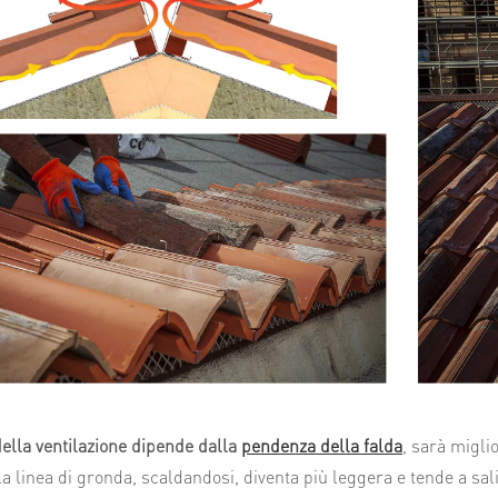
 della ventilazione dipende dalla
pendenza della falda
, sarà migli
la linea di gronda, scaldandosi, diventa più leggera e tende a salir