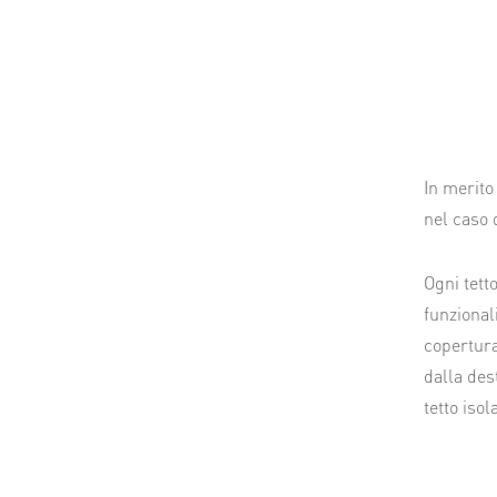
In merito
nel caso 
Ogni tett
funzional
copertura
dalla des
tetto isol