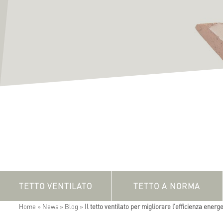
TETTO VENTILATO
TETTO A NORMA
Home
»
News
»
Blog
»
Il tetto ventilato per migliorare l’efficienza energ