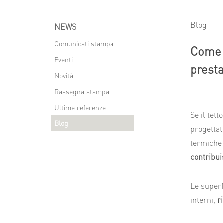
Blog
NEWS
Comunicati stampa
Come r
Eventi
presta
Novità
Rassegna stampa
Ultime referenze
Se il tet
Blog
progettat
termiche 
contribui
Le superf
interni,
r