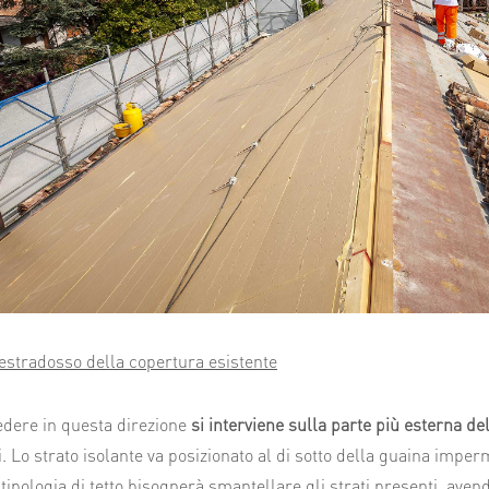
 estradosso della copertura esistente
dere in questa direzione
si interviene sulla parte più esterna del
. Lo strato isolante va posizionato al di sotto della guaina imper
 tipologia di tetto bisognerà smantellare gli strati presenti, avend