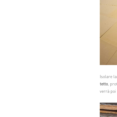
Isolare l
tetto
, pr
verrà poi