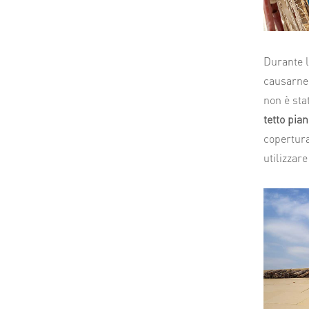
Durante l
causarne 
non è sta
tetto pia
copertura
utilizzare