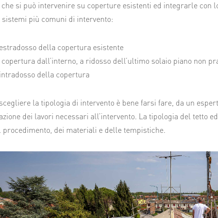
che si può intervenire su coperture esistenti ed integrarle con l
 sistemi più comuni di intervento:
 estradosso della copertura esistente
a copertura dall’interno, a ridosso dell’ultimo solaio piano non pr
 intradosso della copertura
scegliere la tipologia di intervento è bene farsi fare, da un esper
azione dei lavori necessari all’intervento. La tipologia del tetto e
l procedimento, dei materiali e delle tempistiche.