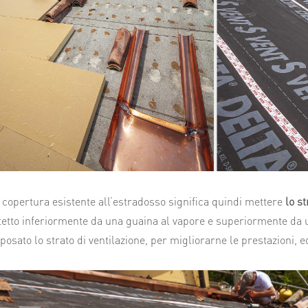
a copertura esistente all’estradosso significa quindi mettere
lo s
otetto inferiormente da una guaina al vapore e superiormente da
 posato lo strato di ventilazione, per migliorarne le prestazioni, e