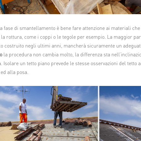
a fase di smantellamento è bene fare attenzione ai materiali che
la rottura, come i coppi o le tegole per esempio. La maggior part
to costruito negli ultimi anni, mancherà sicuramente un adeguato
no
la procedura non cambia molto, la differenza sta nell’inclinazion
. Isolare un tetto piano prevede le stesse osservazioni del tetto 
 ed alla posa.