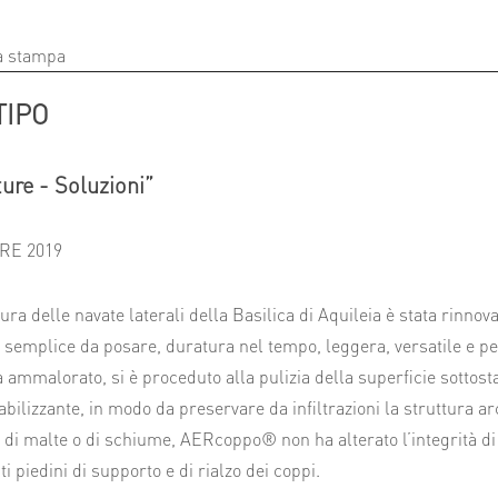
a stampa
TIPO
ure - Soluzioni”
E 2019
ura delle navate laterali della Basilica di Aquileia è stata rinn
 semplice da posare, duratura nel tempo, leggera, versatile e p
 ammalorato, si è proceduto alla pulizia della superficie sottost
ilizzante, in modo da preservare da infiltrazioni la struttura ar
 di malte o di schiume, AERcoppo® non ha alterato l’integrità d
i piedini di supporto e di rialzo dei coppi.