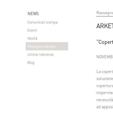
Rassegn
NEWS
Comunicati stampa
ARKE
Eventi
Novità
“Copert
Rassegna stampa
Ultime referenze
NOVEMBR
Blog
La copert
soluzione
copertura
impermeab
necessità
ad apposit