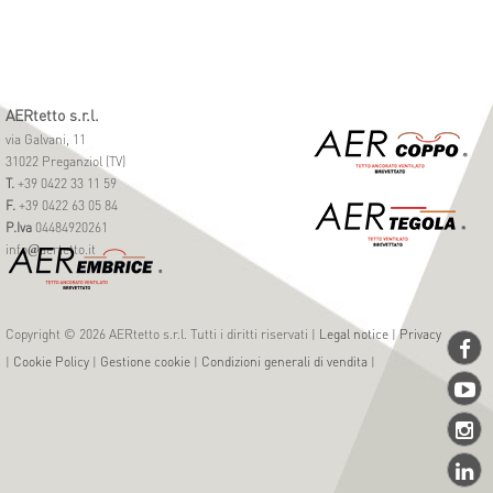
AERtetto s.r.l.
via Galvani, 11
31022 Preganziol (TV)
T.
+39 0422 33 11 59
F.
+39 0422 63 05 84
P.Iva
04484920261
info
aertetto.it
@
Copyright © 2026 AERtetto s.r.l. Tutti i diritti riservati |
Legal notice
|
Privacy
|
Cookie Policy
|
Gestione cookie
|
Condizioni generali di vendita
|