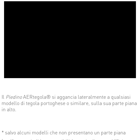
Il
Piedino
AERtegola® si aggancia lateralmente a qualsiasi
modello di tegola portoghese o similare, sulla sua parte piana
in alto.
* salvo alcuni modelli che non presentano un parte piana