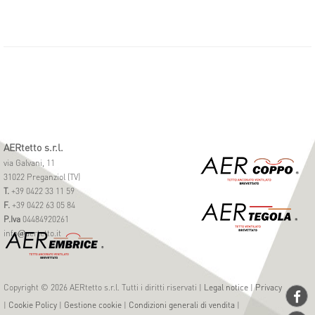
AERtetto s.r.l.
via Galvani, 11
31022 Preganziol (TV)
T.
+39 0422 33 11 59
F.
+39 0422 63 05 84
P.Iva
04484920261
info
aertetto.it
@
Copyright © 2026 AERtetto s.r.l. Tutti i diritti riservati |
Legal notice
|
Privacy
|
Cookie Policy
|
Gestione cookie
|
Condizioni generali di vendita
|