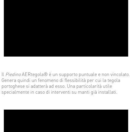
Il
Piedino
AERtegola® è un supporto puntuale e non vincolato.
Genera quindi un fenomeno di flessibilità per cui la tegola
portoghese si adatterà ad esso. Una particolarità utile
specialmente in caso di interventi su manti già installati.