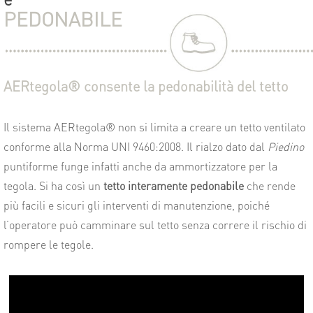
PEDONABILE
AERtegola® consente la pedonabilità del tetto
Il sistema AERtegola® non si limita a creare un tetto ventilato
conforme alla Norma UNI 9460:2008. Il rialzo dato dal
Piedino
puntiforme funge infatti anche da ammortizzatore per la
tegola. Si ha così un
tetto interamente pedonabile
che rende
più facili e sicuri gli interventi di manutenzione, poiché
l’operatore può camminare sul tetto senza correre il rischio di
rompere le tegole.