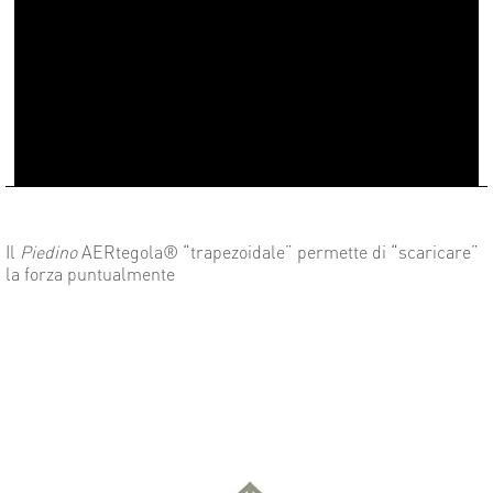
Il
Piedino
AERtegola® “trapezoidale” permette di “scaricare”
la forza puntualmente