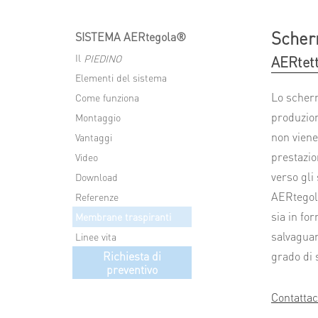
Scherm
SISTEMA AERtegola®
Il
PIEDINO
AERtett
Elementi del sistema
Lo scherm
Come funziona
produzion
Montaggio
non viene
Vantaggi
prestazio
Video
verso gli
Download
AERtegola
Referenze
sia in fo
Membrane traspiranti
salvaguar
Linee vita
Richiesta di
grado di 
preventivo
Contattac