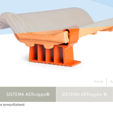
Home
A
SISTEMA AERcoppo®
SISTEMA AERtegola ®
 termoriflettenti