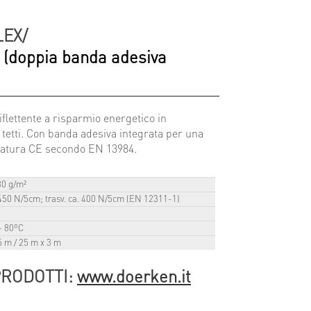
EX/
S
(doppia banda adesiva
flettente a risparmio energetico in
 i tetti. Con banda adesiva integrata per una
rcatura CE secondo EN 13984.
80 g/m²
 450 N/5cm; trasv. ca. 400 N/5cm (EN 12311-1)
m
+ 80ºC
5 m / 25 m x 3 m
PRODOTTI:
www.doerken.it