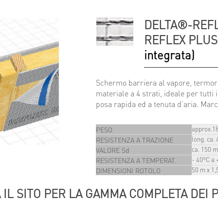
DELTA®-REFL
REFLEX PLU
integrata)
Schermo barriera al vapore, termori
materiale a 4 strati, ideale per tutti
posa rapida ed a tenuta d’aria. Ma
approx.1
PESO
long. ca.
RESISTENZA A TRAZIONE
ca. 150 
VALORE Sd
- 40ºC a 
RESISTENZA A TEMPERAT.
50 m x 1,
DIMENSIONI ROTOLO
A IL SITO PER LA GAMMA COMPLETA DEI 