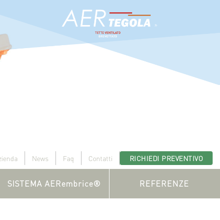
zienda
News
Faq
Contatti
RICHIEDI PREVENTIVO
SISTEMA AERembrice®
REFERENZE