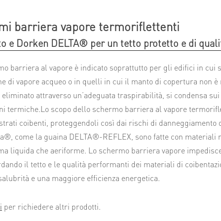
i barriera vapore termoriflettenti
o e Dorken DELTA® per un tetto protetto e di quali
o barriera al vapore è indicato soprattutto per gli edifici in cui 
e di vapore acqueo o in quelli in cui il manto di copertura non è r
 eliminato attraverso un’adeguata traspirabilità, si condensa su
ni termiche.Lo scopo dello schermo barriera al vapore termorifle
 strati coibenti, proteggendoli così dai rischi di danneggiament
®, come la guaina DELTA®-REFLEX, sono fatte con materiali res
rma liquida che aeriforme. Lo schermo barriera vapore impedisce
dando il tetto e le qualità performanti dei materiali di coibentazi
salubrità e una maggiore efficienza energetica.
i
per richiedere altri prodotti.