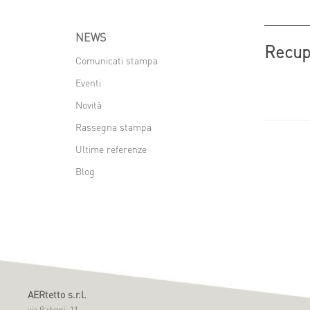
NEWS
Recupe
Comunicati stampa
Eventi
Novità
Rassegna stampa
Ultime referenze
Blog
AERtetto s.r.l.
via Galvani, 11