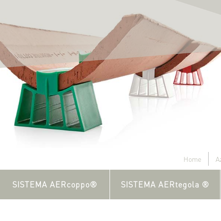
Home
A
SISTEMA AERcoppo®
SISTEMA AERtegola ®