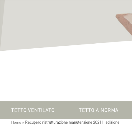
TETTO VENTILATO
TETTO A NORMA
Home
»
Recupero ristrutturazione manutenzione 2021 II edizione