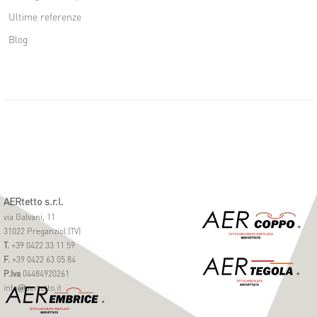
Ultime referenze
Blog
AERtetto s.r.l.
via Galvani, 11
31022 Preganziol (TV)
T.
+39 0422 33 11 59
F.
+39 0422 63 05 84
P.Iva
04484920261
info
aertetto.it
@