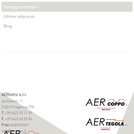
Rassegna stampa
Ultime referenze
Blog
AERtetto s.r.l.
via Galvani, 11
31022 Preganziol (TV)
T.
+39 0422 33 11 59
F.
+39 0422 63 05 84
P.Iva
04484920261
info
aertetto.it
@