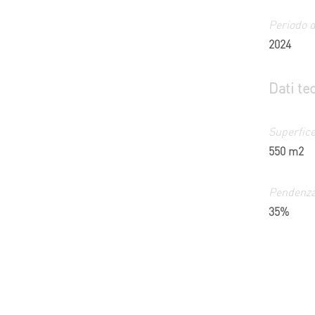
Periodo d
2024
Dati te
Superfice
550 m2
Pendenza
35%