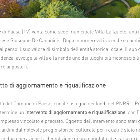
 di Paese (TV) vanta come sede municipale Villa La Quiete, una 
ese Giuseppe De Canonicis. Dopo innumerevoli vicende e cambio d
 perso il suo valore di simbolo dell’entità storica locale. Il suo 
denza, avvolge la villa e la rende uno dei luoghi più riconoscibil
e ai posteri.
etto di aggiornamento e riqualificazione
tà del Comune di Paese, con il sostegno dei fondi del PNRR – 
a termine un
intervento di aggiornamento e riqualificazione
, con l
mplesso vincolato e pregiato. Oggetto dell’intervento sono stati g
giardini
dal notevole pregio storico-culturale per i quali è stato n
 in due operazioni: la demolizione di un manufatto di scarso preg