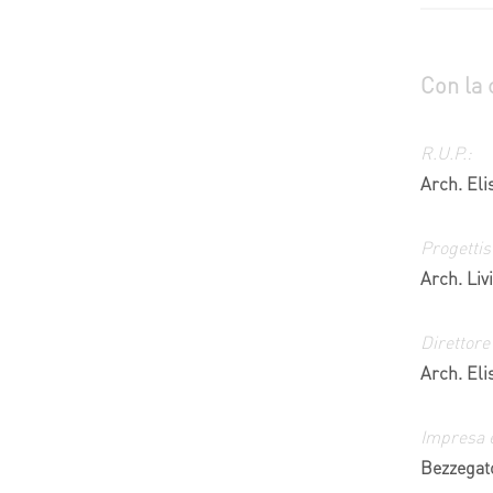
Con la 
R.U.P.:
Arch. El
Progettis
Arch. Liv
Direttore
Arch. Eli
Impresa 
Bezzegato