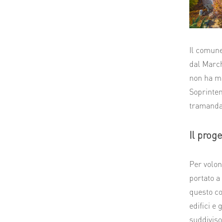
Il comune
dal March
non ha mai
Soprinten
tramandar
Il prog
Per volon
portato 
questo co
edifici e 
suddiviso