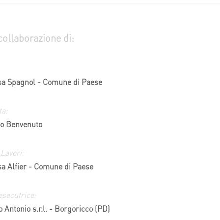
collaborazione di:
isa Spagnol - Comune di Paese
ta:
io Benvenuto
 Lavori:
sa Alfier - Comune di Paese
esecutrice:
 Antonio s.r.l. - Borgoricco (PD)