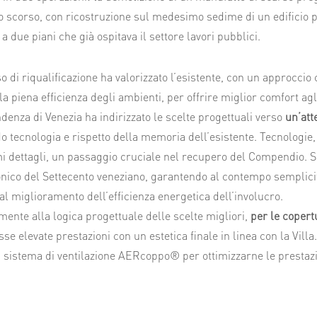
o scorso, con ricostruzione sul medesimo sedime di un edificio pe
a due piani che già ospitava il settore lavori pubblici.
so di riqualificazione ha valorizzato l’esistente, con un approcci
la piena efficienza degli ambienti, per offrire miglior comfort agli 
denza di Venezia ha indirizzato le scelte progettuali verso
un’att
o tecnologia e rispetto della memoria dell’esistente. Tecnologie, m
i dettagli, un passaggio cruciale nel recupero del Compendio. So
onico del Settecento veneziano, garantendo al contempo semplicit
al miglioramento dell’efficienza energetica dell’involucro.
ente alla logica progettuale delle scelte migliori,
per le copert
se elevate prestazioni con un estetica finale in linea con la Villa.
 sistema di ventilazione AERcoppo® per ottimizzarne le prestazi