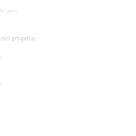
ei lavori:
cnici progetto:
:
: