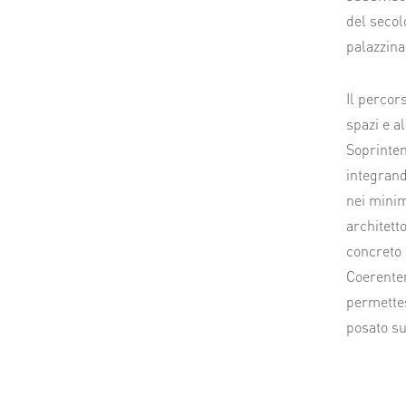
del secol
palazzina 
Il percor
spazi e al
Soprinten
integrand
nei minim
architett
concreto 
Coerentem
permettes
posato su