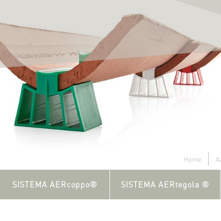
Home
A
SISTEMA AERcoppo®
SISTEMA AERtegola ®