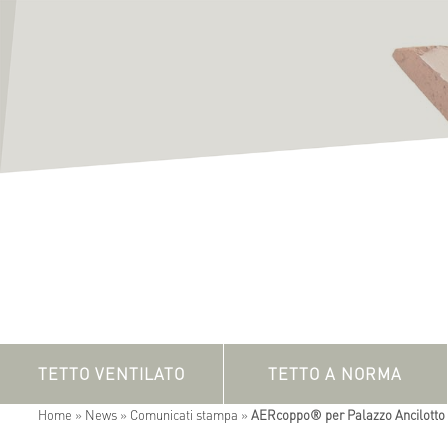
TETTO VENTILATO
TETTO A NORMA
Home
»
News
»
Comunicati stampa
»
AERcoppo® per Palazzo Ancilotto