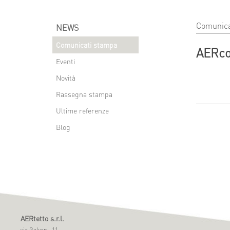
Comunica
NEWS
Comunicati stampa
AERco
Eventi
Novità
Rassegna stampa
Ultime referenze
Blog
AERtetto s.r.l.
via Galvani, 11