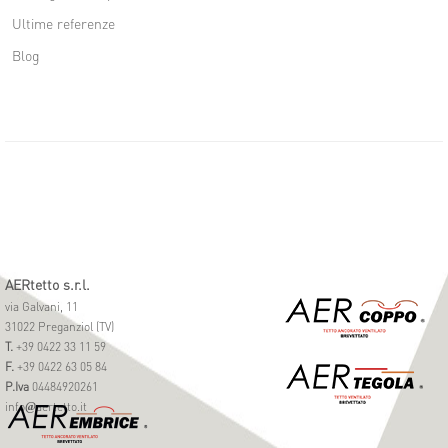
Ultime referenze
Blog
AERtetto s.r.l.
via Galvani, 11
31022 Preganziol (TV)
T.
+39 0422 33 11 59
F.
+39 0422 63 05 84
P.Iva
04484920261
info
aertetto.it
@