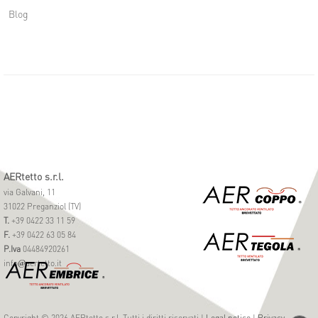
Blog
AERtetto s.r.l.
via Galvani, 11
31022 Preganziol (TV)
T.
+39 0422 33 11 59
F.
+39 0422 63 05 84
P.Iva
04484920261
info
aertetto.it
@
Copyright © 2026 AERtetto s.r.l. Tutti i diritti riservati |
Legal notice
|
Privacy