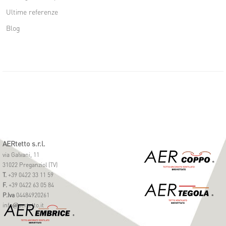
Ultime referenze
Blog
AERtetto s.r.l.
via Galvani, 11
31022 Preganziol (TV)
T.
+39 0422 33 11 59
F.
+39 0422 63 05 84
P.Iva
04484920261
info
aertetto.it
@