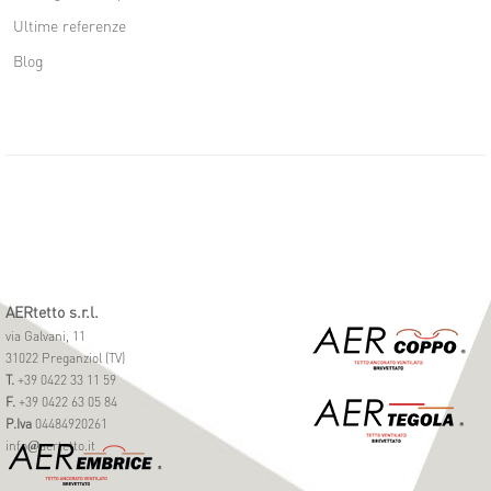
Ultime referenze
Blog
AERtetto s.r.l.
via Galvani, 11
31022 Preganziol (TV)
T.
+39 0422 33 11 59
F.
+39 0422 63 05 84
P.Iva
04484920261
info
aertetto.it
@