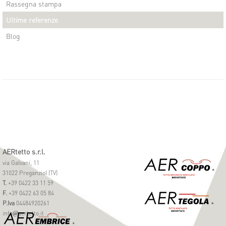
Rassegna stampa
Ultime referenze
Blog
AERtetto s.r.l.
via Galvani, 11
31022 Preganziol (TV)
T.
+39 0422 33 11 59
F.
+39 0422 63 05 84
P.Iva
04484920261
info
aertetto.it
@