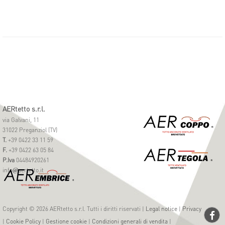
AERtetto s.r.l.
via Galvani, 11
31022 Preganziol (TV)
T.
+39 0422 33 11 59
F.
+39 0422 63 05 84
P.Iva
04484920261
info
aertetto.it
@
Copyright © 2026 AERtetto s.r.l. Tutti i diritti riservati |
Legal notice
|
Privacy
|
Cookie Policy
|
Gestione cookie
|
Condizioni generali di vendita
|