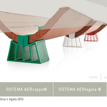
Home
A
SISTEMA AERcoppo®
SISTEMA AERtegola ®
drea e Agata (BO)