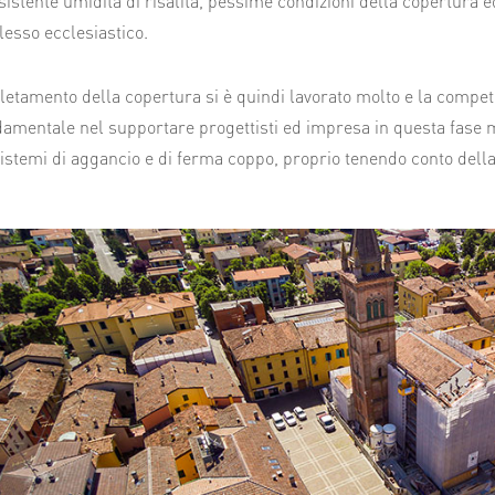
sistente umidità di risalita, pessime condizioni della copertura ed
esso ecclesiastico.
etamento della copertura si è quindi lavorato molto e la compet
damentale nel supportare progettisti ed impresa in questa fase mol
sistemi di aggancio e di ferma coppo, proprio tenendo conto della