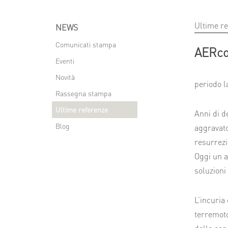
Ultime r
NEWS
Comunicati stampa
AERco
Eventi
Novità
periodo l
Rassegna stampa
Ultime referenze
Anni di d
Blog
aggravato
resurrezi
Oggi un a
soluzioni
L’incuria 
terremoto