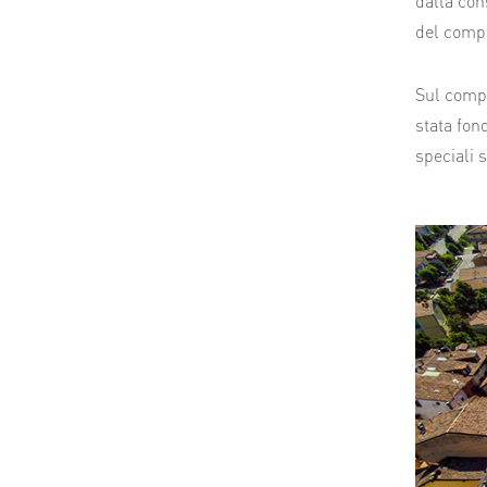
dalla con
del compl
Sul compl
stata fon
speciali 