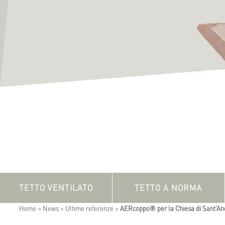
TETTO VENTILATO
TETTO A NORMA
Home
»
News
»
Ultime referenze
»
AERcoppo® per la Chiesa di Sant’An