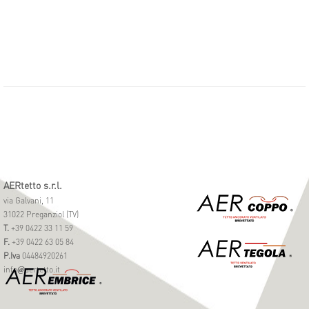
AERtetto s.r.l.
via Galvani, 11
31022 Preganziol (TV)
T.
+39 0422 33 11 59
F.
+39 0422 63 05 84
P.Iva
04484920261
info
aertetto.it
@