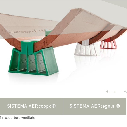
Home
A
SISTEMA AERcoppo®
SISTEMA AERtegola ®
)
»
coperture ventilate