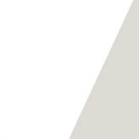
Next
→