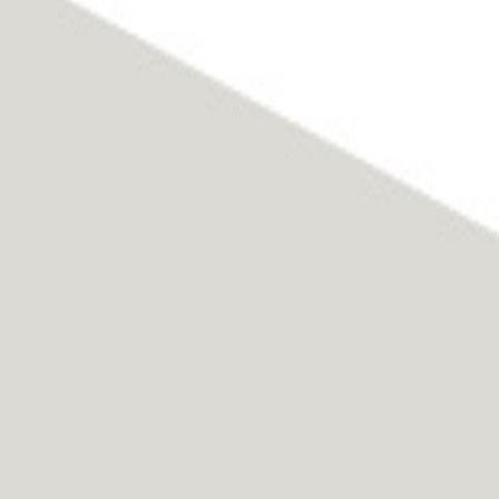
Published
5 Maggio 2018
at
860 × 611
in
La magia di villa Litta, munici
←
Previous