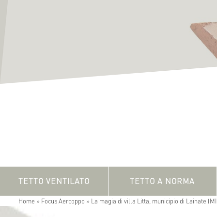
TETTO VENTILATO
TETTO A NORMA
coperture ventilate
Home
»
Focus Aercoppo
»
La magia di villa Litta, municipio di Lainate (MI