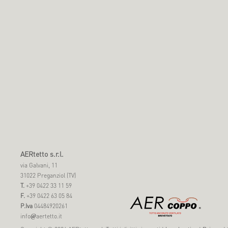
AERtetto s.r.l.
via Galvani, 11
31022 Preganziol (TV)
T.
+39 0422 33 11 59
F.
+39 0422 63 05 84
P.Iva
04484920261
info
aertetto.it
@