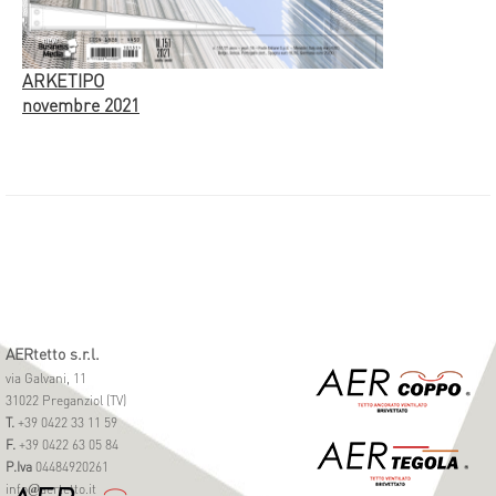
ARKETIPO
novembre 2021
AERtetto s.r.l.
via Galvani, 11
31022 Preganziol (TV)
T.
+39 0422 33 11 59
F.
+39 0422 63 05 84
P.Iva
04484920261
info
aertetto.it
@